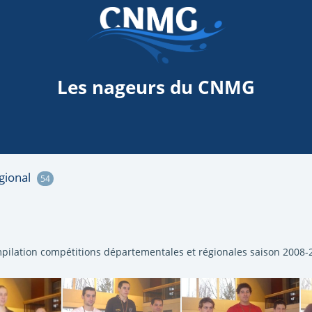
Les nageurs du CNMG
gional
54
pilation compétitions départementales et régionales saison 2008-