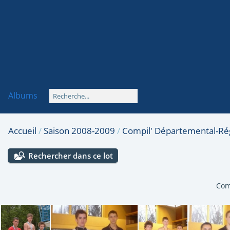
Albums
Accueil
/
Saison 2008-2009
/
Compil' Départemental-Ré
Rechercher dans ce lot
Com