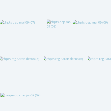
Coupe Du cher jan09 (23)
Coupe Du cher jan09 (24)
Coupe Du cher jan09 (25)
Coupe Du cher jan
Meeting VN dec08 (2)
Meeting VN dec08 (3)
Meeting VN dec08 (4)
chpts dep mai 09 (07)
chpts dep mai 09 (08)
chpts dep mai 09 (