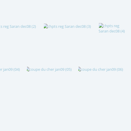
Coupe Du cher jan09 (30)
Coupe Du cher jan09 (31)
Meeting VN dec08 (1)
 mai 09 (04)
chpts dep mai 09 (05)
chpts dep mai 09 (06)
ts reg Saran dec08 (2)
chpts reg Saran dec08 (3)
chpts reg Saran dec08 (4)