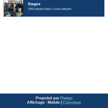
Stages
1864 photos dans 3 sous-albums
Propulsé par
Piwigo
Affichage :
Mobile
|
Classique