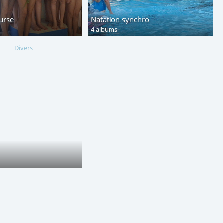
urse
Natation synchro
4 albums