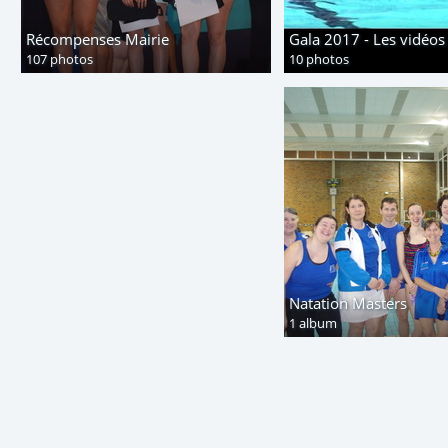
Récompenses Mairie
Gala 2017 - Les vidéos
107 photos
10 photos
Natation Masters
1 album