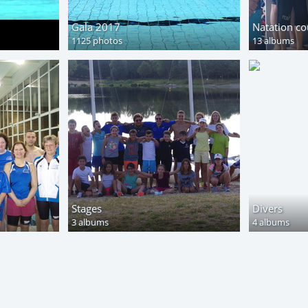
Gala 2017
Natation co
1125 photos
13 albums
Stages
Divers
3 albums
4 albums