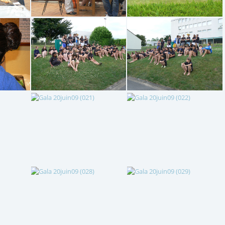
 (005)
Gala 20juin09 (006)
Gala 20juin09 (007)
 (012)
Gala 20juin09 (014)
Gala 20juin09 (015)
 (020)
Gala 20juin09 (021)
Gala 20juin09 (022)