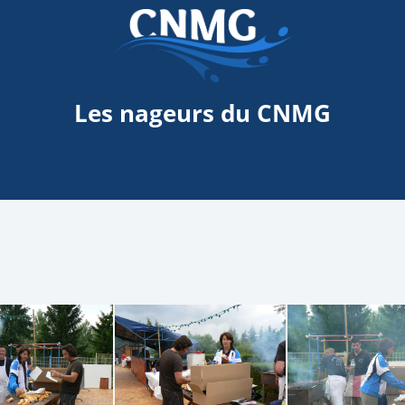
Les nageurs du CNMG