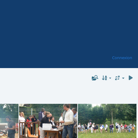
Connexion