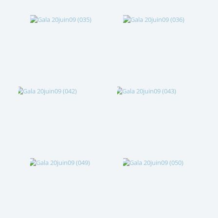
 (027)
Gala 20juin09 (028)
Gala 20juin09 (029)
 (034)
Gala 20juin09 (035)
Gala 20juin09 (036)
1)
Gala 20juin09 (042)
Gala 20juin09 (043)