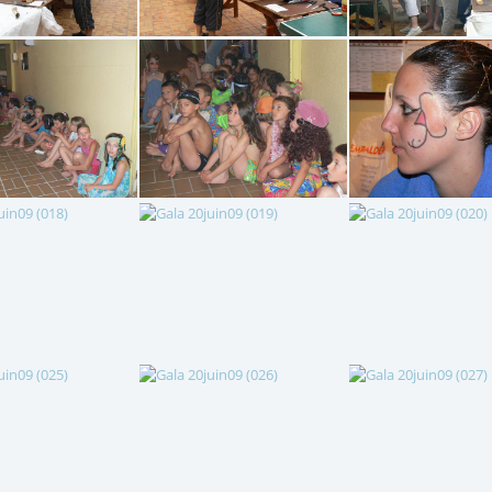
 20juin09 (003)
Gala 20juin09 (004)
Gala 20juin09
 20juin09 (010)
Gala 20juin09 (011)
Gala 20juin09
 20juin09 (018)
Gala 20juin09 (019)
Gala 20juin09