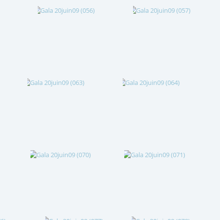
 (048)
Gala 20juin09 (049)
Gala 20juin09 (050)
09 (055)
Gala 20juin09 (056)
Gala 20juin09 (057)
(062)
Gala 20juin09 (063)
Gala 20juin09 (064)