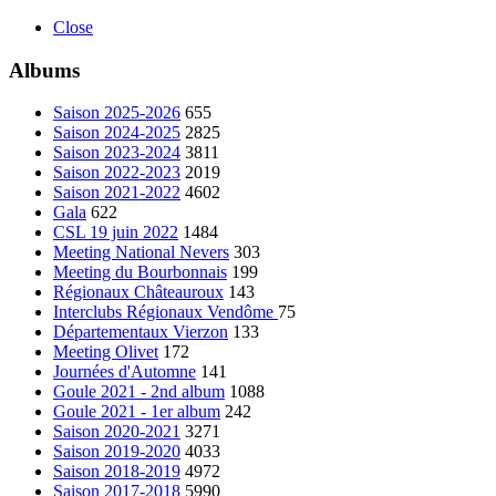
Close
Albums
Saison 2025-2026
655
Saison 2024-2025
2825
Saison 2023-2024
3811
Saison 2022-2023
2019
Saison 2021-2022
4602
Gala
622
CSL 19 juin 2022
1484
Meeting National Nevers
303
Meeting du Bourbonnais
199
Régionaux Châteauroux
143
Interclubs Régionaux Vendôme
75
Départementaux Vierzon
133
Meeting Olivet
172
Journées d'Automne
141
Goule 2021 - 2nd album
1088
Goule 2021 - 1er album
242
Saison 2020-2021
3271
Saison 2019-2020
4033
Saison 2018-2019
4972
Saison 2017-2018
5990