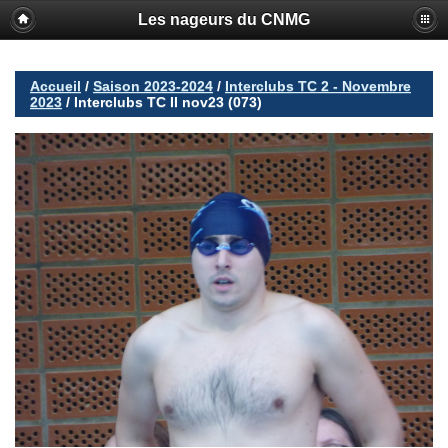
Les nageurs du CNMG
Accueil
/
Saison 2023-2024
/
Interclubs TC 2 - Novembre
2023
/
Interclubs TC II nov23 (073)