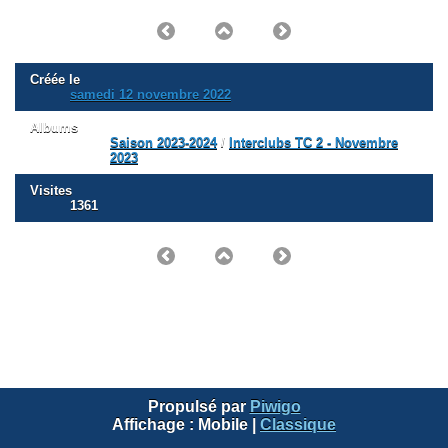
Créée le
samedi 12 novembre 2022
Albums
Saison 2023-2024
/
Interclubs TC 2 - Novembre
2023
Visites
1361
Propulsé par
Piwigo
Affichage :
Mobile
|
Classique