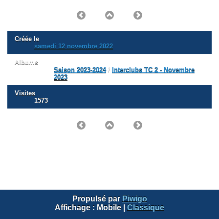
Créée le
samedi 12 novembre 2022
Albums
Saison 2023-2024
/
Interclubs TC 2 - Novembre
2023
Visites
1573
Propulsé par
Piwigo
Affichage :
Mobile
|
Classique