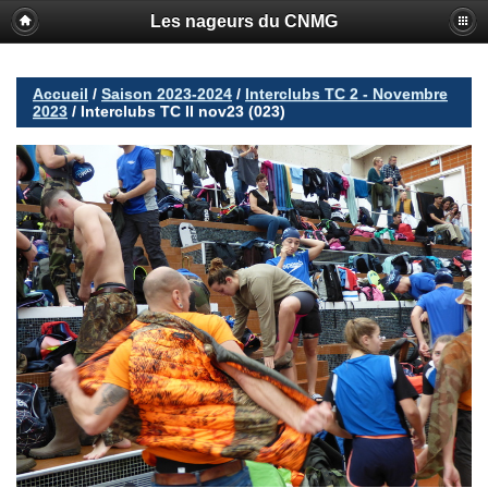
Les nageurs du CNMG
Accueil
/
Saison 2023-2024
/
Interclubs TC 2 - Novembre
2023
/
Interclubs TC II nov23 (023)