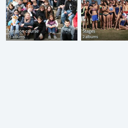
Natation course
Stages
15 albums
2 albums