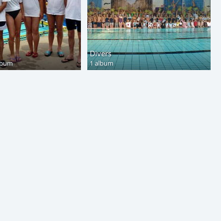
Divers
lbum
1 album