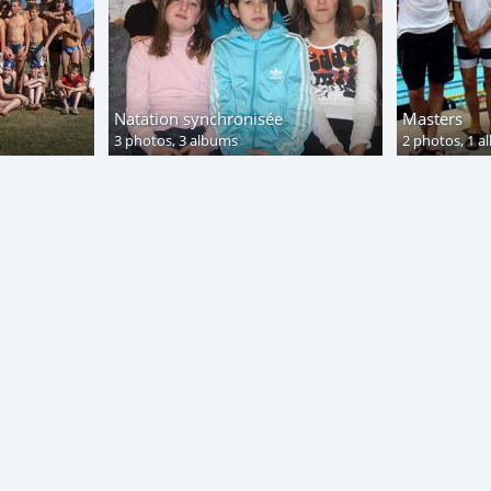
Natation synchronisée
Masters
3 photos,
3 albums
2 photos,
1 a